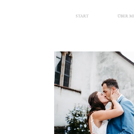
START
ÜBER M